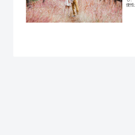
便性
の概