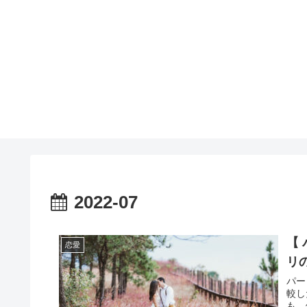
2022-07
【
恋愛
リ
パー
較し
も、