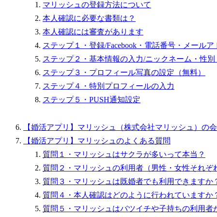
マリッシュの登録方法について
本人確認に必要な書類は？
本人確認には審査があります
ステップ１・登録/Facebook・電話番号・メールア
ステップ２・基本情報の入力/ニックネーム・性
ステップ３・プロフィール写真の設定（無料）
ステップ４・特別プロフィールの入力
ステップ５・PUSH通知設定
【婚活アプリ】マリッシュ（株式会社マリッシュ）の会
【婚活アプリ】マリッシュのよくある質問
質問１・マリッシュはサクラが多いって本当？
質問２・マリッシュの利用者（男性・女性それぞ
質問３・マリッシュは既婚者でも利用できますか
質問４・本人確認はどのように行われていますか
質問５・マリッシュはバツイチや子持ちの利用者