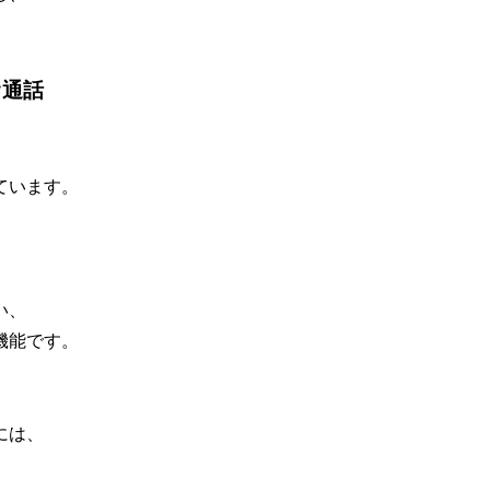
オ通話
ています。
、
い、
機能です。
には、