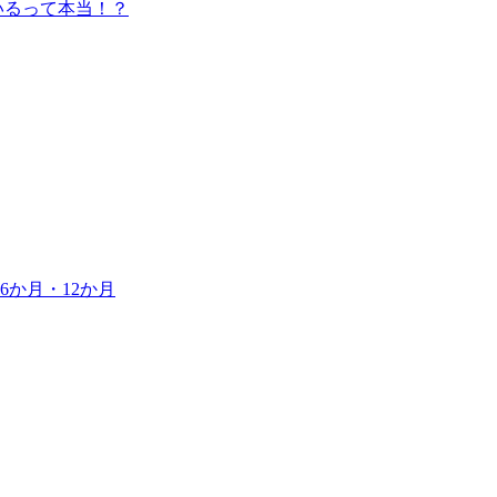
いるって本当！？
6か月・12か月