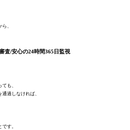
。
から、
/安心の24時間365日監視
っても、
を通過しなければ、
、
とです。