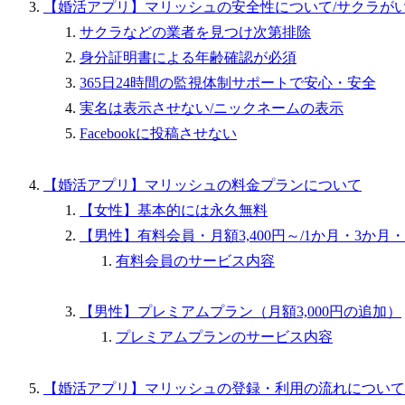
【婚活アプリ】マリッシュの安全性について/サクラが
サクラなどの業者を見つけ次第排除
身分証明書による年齢確認が必須
365日24時間の監視体制サポートで安心・安全
実名は表示させない/ニックネームの表示
Facebookに投稿させない
【婚活アプリ】マリッシュの料金プランについて
【女性】基本的には永久無料
【男性】有料会員・月額3,400円～/1か月・3か月・
有料会員のサービス内容
【男性】プレミアムプラン（月額3,000円の追加）
プレミアムプランのサービス内容
【婚活アプリ】マリッシュの登録・利用の流れについて