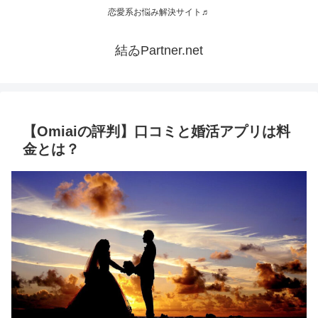
恋愛系お悩み解決サイト♬
結ゐPartner.net
【Omiaiの評判】口コミと婚活アプリは料
金とは？