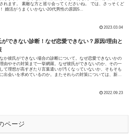
されます。 素敵な方と巡り会ってくださいね。 では、さっそくど
！ 婚活がうまくいかない20代男性の原因5...
2023.03.04
氏ができない診断！なぜ恋愛できない？原因/理由と
策
なか彼氏ができない場合の診断について。なぜ恋愛できないかの
理由やその対策まで一挙網羅。なぜ彼氏ができないのか、その一
して理想が高すぎたり言葉遣いが汚くなっていないか、そもそも
に出会いを求めているのか。またそれらの対策については、新し
た目にチャレンジしたり、ポジティブ&スマイルなど多岐に及びま
2022.09.23
のページ