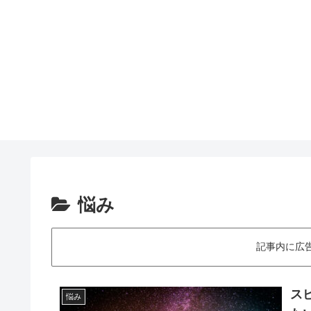
悩み
記事内に広
ス
悩み