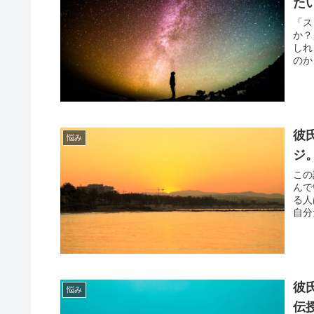
た
「ス
か？
しれ
のか
彼
悩み
ジ
この
んで
る人
自分
彼
悩み
伝