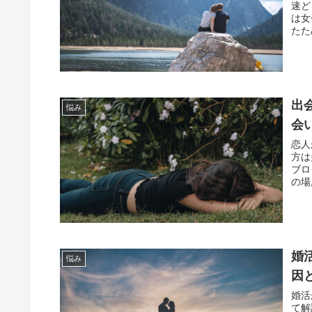
速ど
は女
たた
出
悩み
会
恋人
方は
ブロ
の場
婚
悩み
因
婚活
て解