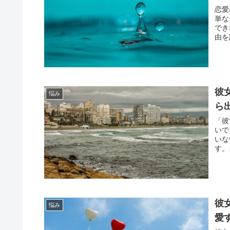
恋愛
単な
でき
由を
彼
悩み
ら
「彼
いで
いな
す。
彼
悩み
愛