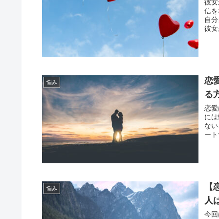
彼女
信を
自分
彼女
恋
悩み
る
恋愛
には
ない
ート
【
悩み
人
今回