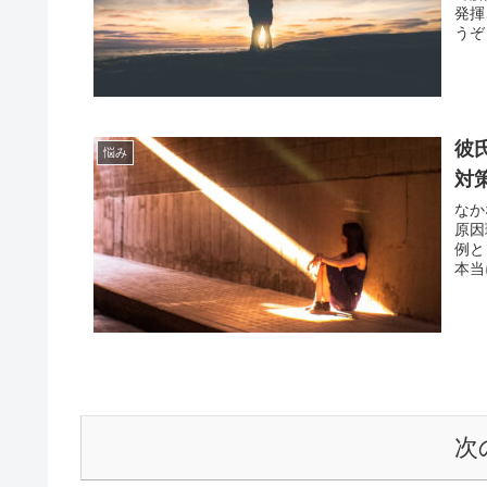
発揮
うぞ
彼
悩み
対
なか
原因
例と
本当
い見
す。
次