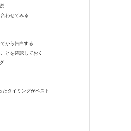
説
に合わせてみる
る
経てから告白する
いことを確認しておく
グ
る
め
行ったタイミングがベスト