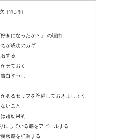
次
好きになったか？」 の理由
持ちが成功のカギ
左右する
つかせておく
て告白すべし
由があるセリフを準備しておきましょう
わないこと
フは超効果的
頼りにしている感をアピールする
で親密感を強調する